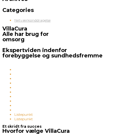
Categories
Netværksinddragelse
VillaCura
Alle har brug for
omsorg
Ekspertviden indenfor
forebyggelse og sundhedsfremme
Listepunkt
Listepunkt
Et skridt fra succes
Hvorfor vælge VillaCura