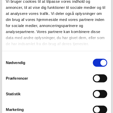
Vi bruger cookies til at tilpasse vores indhold og
annoncer, til at vise dig funktioner til sociale medier og til
Individuelle forløb
at analysere vores trafik. Vi deler også oplysninger om
din brug af vores hjemmeside med vores partnere inden
for sociale medier, annonceringspartnere og
analysepartnere. Vores partnere kan kombinere disse
Private
data med andre oplysninger, du har givet dem, eller som
de har indsamlet fra din brug af deres tjenester.
Tilbud om undervisning i netværksinddragelse
Teoretisk og praktisk undervisning
Samtykkevalg
Nødvendig
Plejecentre
Præferencer
Faglig rådgivning
Nikotin- og røgfrihed, netværksinddragelse, vægttab, kostvejledning,
Statistik
cøliaki
Marketing