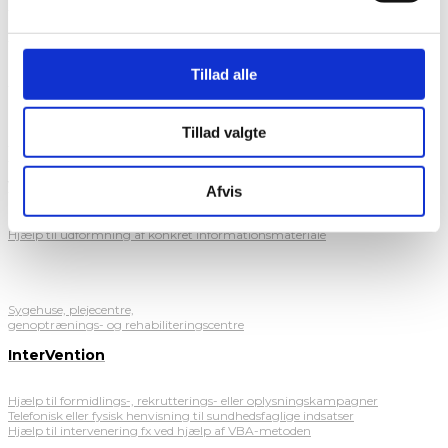
Fx myndigheder, regioner, kommuner, institutioner
Fastholdelse af personale
Tillad alle
Hjælp til at skabe bedre fysiske og psykiske arbejdsvilkår i sundhedsvæsenet
Tillad valgte
Sygehuse, plejecentre, genoptrænings- og rehabiliteringscentrePrivate,
myndigheder, regioner, kommuner
Viden til pårørende
Afvis
Hjælp til udformning af konkret informationsmateriale
Sygehuse, plejecentre,
genoptrænings- og rehabiliteringscentre
InterVention
Hjælp til formidlings-, rekrutterings- eller oplysningskampagner
Telefonisk eller fysisk henvisning til sundhedsfaglige indsatser
Hjælp til intervenering fx ved hjælp af VBA-metoden