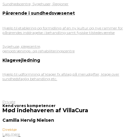
Sundhedscentre, Sygehuser, Regioner
Pårørende i sundhedsvæsenet
Hjælp til etablering og formidling af en ny kultur og nye rammer for
pårørendes inddragelse i behandling samt fysiske tilstedeværelse
Sygehuse, plejecentre,
genoptrænings- og rehabiliteringscentre
Klagevejledning
Hjælp til udformning af klager fx afslag på merudgifter, klage over
sundhedsfaglig behandling etc.
Private
Kend vores kompetencer
Mød indehaveren af VillaCura
Camilla Hervig Nielsen
Direktør
Læs mere