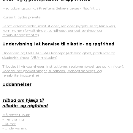
Med udgangspunkt i Kræftens Bekæmpelses - Røgfrit Liv.
Kurser tilbydes private
Samt virksomheder, institutioner, regioner (sygehuse og klinikker),
kommuner (forvaltninger, sundheds-, genoptrænings- og
rehabiliteringscentre)
Undervisning i at henvise til nikotin- og røgfrihed
Undervisning I VILLACURAs koncept (Afhængighed, produkter og
skadevirkninger, VBA-metoden)
Tilbydes til virksomheder, institutioner, regioner (sygehuse og klinikker),
kommuner (forvaltninger, sundheds-, genoptrænings- og
rehabiliteringscentre)
Uddannelser
Tilbud om hjælp til
nikotin- og røgfrihed
Målrettet tilbud:
- Henvisning
- Kurser
- Undervisning