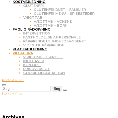
KOSTVEJLEDNING
GLUTENFRI
GLUTENFRI DIÆT – FAMILIER
GLUTENFRI MENU – SPISESTEDER
VÆGTTAB
VÆGTTAB – VOKSNE
VÆGTTAB – BØRN
FAGLIG RÅDGIVNING
INTERVENTION
FASTHOLDELSE AF PERSONALE
PÅRØRENDE I SUNDHEDSVÆSENET
VIDEN TIL PÅRØRENDE
KLAGEVEJLEDNING
VILLACURA
VIRKSOMHEDSPROFIL
INDEHAVER
KONTAKT
PRISOVERSIGT
COOKIE DECLARATION
Kontakt
Priser
Søg
efter:
Kontakt
Priser
+45 2464 8268
kontakt@villacura.dk
Archives