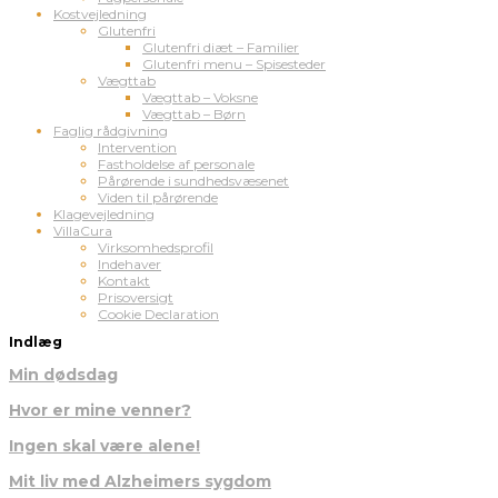
Kostvejledning
Glutenfri
Glutenfri diæt – Familier
Glutenfri menu – Spisesteder
Vægttab
Vægttab – Voksne
Vægttab – Børn
Faglig rådgivning
Intervention
Fastholdelse af personale
Pårørende i sundhedsvæsenet
Viden til pårørende
Klagevejledning
VillaCura
Virksomhedsprofil
Indehaver
Kontakt
Prisoversigt
Cookie Declaration
Indlæg
Min dødsdag
Hvor er mine venner?
Ingen skal være alene!
Mit liv med Alzheimers sygdom