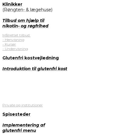
Klinikker
(Røngten- & lægehuse)
Tilbud om hjælp til
nikotin- og røgfrihed
Målrettet tilbud:
- Henvisning
- Kurser
- Undervisning
Glutenfri kostvejledning
Introduktion til glutenfri kost
Private og institutioner
Spisesteder
Implementering af
glutenfri menu