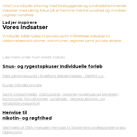
VillaCura tilbyder erfaring med forebyggende og sundhedsfremmende
indsatser med særlig fokus på at fremme mental sundhed og mindske
ulighed i sundhed.
Lad jer inspirere
Vores indsatser
Vi tilbyder både hjælp til private samt målrettede indsatser til
uddannelsesinstitutioner, kommuner, regioner samt private aktører.
Læs mere under hver enkelt indsats
Snus- og rygestopkuser Individuelle forløb
Med udgangspunkt i Kræftens Bekæmpelses - Røgfrit Liv.
Kurser tilbydes private,
Samt virksomheder, institutioner, regioner (sygehuse og klinikker),
kommuner (forvaltninger, sundheds-, genoptrænings- og
rehabiliteringscentre)
Henvise til
nikotin- og røgfrihed
Ved hjælp af VBA-metoden henvises til Stopliniens professionelle gratis
rådgivning