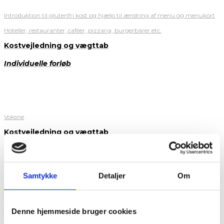
Introduktion til glutenfri kost og hjælp til ændring af menu og menukort
Hoteller, restauranter, caféer, pizzaria, burgerbarer etc.
Kostvejledning og vægttab
Individuelle forløb
Voksne
Kostvejledning og vægttab
Individuelle- /
familierettede forløb
Samtykke
Detaljer
Om
Børn
Denne hjemmeside bruger cookies
Netværks-inddragelse