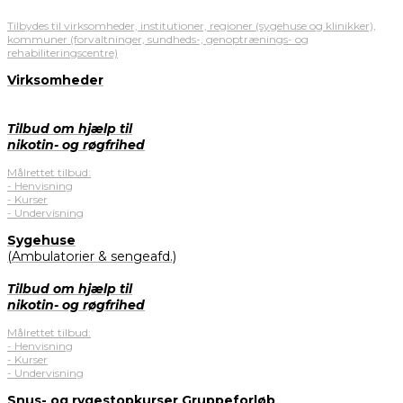
Tilbydes til virksomheder, institutioner, regioner (sygehuse og klinikker),
kommuner (forvaltninger, sundheds-, genoptrænings- og
rehabiliteringscentre)
Virksomheder
Tilbud om hjælp til
nikotin- og røgfrihed
Målrettet tilbud:
- Henvisning
- Kurser
- Undervisning
Sygehuse
(Ambulatorier & sengeafd.)
Tilbud om hjælp til
nikotin- og røgfrihed
Målrettet tilbud:
- Henvisning
- Kurser
- Undervisning
Snus- og rygestopkurser Gruppeforløb