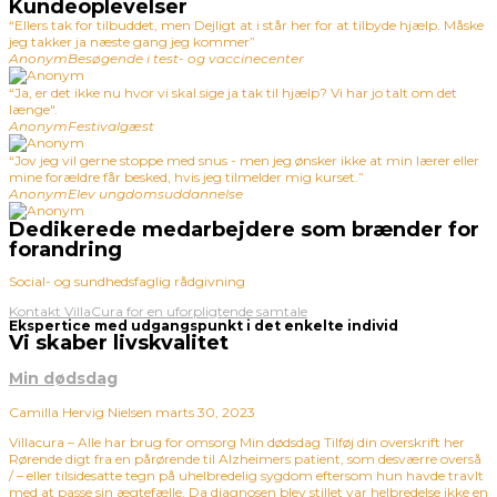
Kundeoplevelser
“Ellers tak for tilbuddet, men Dejligt at i står her for at tilbyde hjælp. Måske
jeg takker ja næste gang jeg kommer”
Anonym
Besøgende i test- og vaccinecenter
“Ja, er det ikke nu hvor vi skal sige ja tak til hjælp? Vi har jo talt om det
længe".
Anonym
Festivalgæst
“Jov jeg vil gerne stoppe med snus - men jeg ønsker ikke at min lærer eller
mine forældre får besked, hvis jeg tilmelder mig kurset.”
Anonym
Elev ungdomsuddannelse
Dedikerede medarbejdere som brænder for
forandring
Social- og sundhedsfaglig rådgivning
Kontakt VillaCura for en uforpligtende samtale
Ekspertice med udgangspunkt i det enkelte individ
Vi skaber livskvalitet
Min dødsdag
Camilla Hervig Nielsen
marts 30, 2023
Villacura – Alle har brug for omsorg Min dødsdag Tilføj din overskrift her
Rørende digt fra en pårørende til Alzheimers patient, som desværre overså
/ – eller tilsidesatte tegn på uhelbredelig sygdom eftersom hun havde travlt
med at passe sin ægtefælle. Da diagnosen blev stillet var helbredelse ikke en