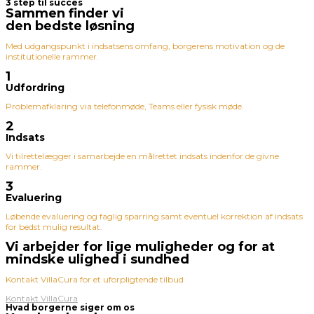
3 step til succes
Sammen finder vi
den bedste løsning
Med udgangspunkt i indsatsens omfang, borgerens motivation og de
institutionelle rammer.
1
Udfordring
Problemafklaring via telefonmøde, Teams eller fysisk møde.
2
Indsats
Vi tilrettelægger i samarbejde en målrettet indsats indenfor de givne
rammer.
3
Evaluering
Løbende evaluering og faglig sparring samt eventuel korrektion af indsats
for bedst mulig resultat.
Vi arbejder for lige muligheder og for at
mindske ulighed i sundhed
Kontakt VillaCura for et uforpligtende tilbud
Kontakt VillaCura
Hvad borgerne siger om os