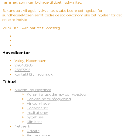
rammer, som kan bidrage til øget livskvalitet.
Sekundært vil øget livskvalitet skabe bedre betingelser for
sundhedssektoren samt bedre de socioøkonomiske betingelser for det
enkelte individ.
VillaCura – Alle har ret til omsorg
Hovedkontor
Valby, København
24648268
25557395
kontakt@villacura.dk
Tilbud
Nikotin- og røgfrihed
Kurser i snus-, damp- og rygestop
Henvisning til rådgivning
Virksomheder
Uddannelser
Institutioner
Sygehuse
Klinikker
Netværk
Private
Fagpersonale