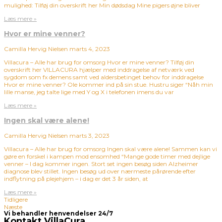
mulighed: Tilføj din overskrift her Min dødsdag Mine pigers øjne bliver
Læs mere »
Hvor er mine venner?
Camilla Hervig Nielsen
marts 4, 2023
Villacura – Alle har brug for omsorg Hvor er mine venner? Tilføj din
overskrift her VILLACURA hjælper med inddragelse af netværk ved
sygdom som fx demens samt ved aldersbetinget behov for inddragelse
Hvor er mine venner? Ole kommer ind på sin stue. Hustru siger “Nåh min
lille manse, jeg talte lige med Y og X i telefonen imens du var
Læs mere »
Ingen skal være alene!
Camilla Hervig Nielsen
marts 3, 2023
Villacura – Alle har brug for omsorg Ingen skal være alene! Sammen kan vi
gøre en forskel i kampen mod ensomhed “Mange gode timer med dejlige
venner – I dag kommer ingen. Stort set ingen besøg siden Alzheimer
diagnose blev stillet. Ingen besøg ud over nærmeste pårørende efter
indflytning på plejehjem – i dag er det 3 år siden, at
Læs mere »
Tidligere
Næste
Vi behandler henvendelser 24/7
Kontakt VillaCura