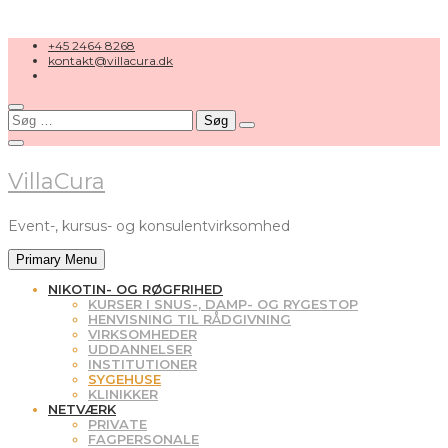
Skip
+45 2464 8268
to
kontakt@villacura.dk
content
Søg
efter:
VillaCura
Event-, kursus- og konsulentvirksomhed
Primary Menu
NIKOTIN- OG RØGFRIHED
KURSER I SNUS-, DAMP- OG RYGESTOP
HENVISNING TIL RÅDGIVNING
VIRKSOMHEDER
UDDANNELSER
INSTITUTIONER
SYGEHUSE
KLINIKKER
NETVÆRK
PRIVATE
FAGPERSONALE