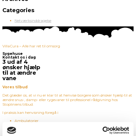
Categories
Netværksinddragelse
VillaCura – Alle har ret til omsorg
Sygehuse
Kontakt os i dag
3 ud af 4
ønsker hjælp
til at ændre
vane
Vores tilbud
D
et glæder os, at vi nu er klar til at henvise borgere som ønsker hjælp til at
ændre snus-, damp- eller rygevaner til professionel rådgivning hos
Stopliniens tilbud.
I praksis kan henvisning foregå i
Ambulatorier
Sengeafdelinger
Foyer
Indgangspartier