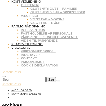
KOSTVEJLEDNING
GLUTENFRI
GLUTENFRI DIÆT – FAMILIER
GLUTENFRI MENU – SPISESTEDER
VÆGTTAB
VÆGTTAB – VOKSNE
VÆGTTAB – BØRN
FAGLIG RÅDGIVNING
INTERVENTION
FASTHOLDELSE AF PERSONALE
PÅRØRENDE I SUNDHEDSVÆSENET
VIDEN TIL PÅRØRENDE
KLAGEVEJLEDNING
VILLACURA
VIRKSOMHEDSPROFIL
INDEHAVER
KONTAKT
PRISOVERSIGT
COOKIE DECLARATION
Kontakt
Priser
Søg
efter:
Kontakt
Priser
+45 2464 8268
kontakt@villacura.dk
Archives