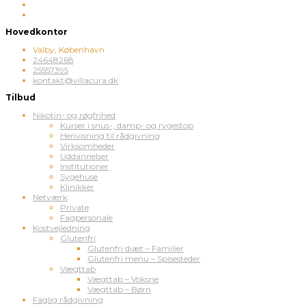
Hovedkontor
Valby, København
24648268
25557395
kontakt@villacura.dk
Tilbud
Nikotin- og røgfrihed
Kurser i snus-, damp- og rygestop
Henvisning til rådgivning
Virksomheder
Uddannelser
Institutioner
Sygehuse
Klinikker
Netværk
Private
Fagpersonale
Kostvejledning
Glutenfri
Glutenfri diæt – Familier
Glutenfri menu – Spisesteder
Vægttab
Vægttab – Voksne
Vægttab – Børn
Faglig rådgivning