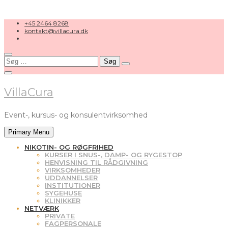
Skip
+45 2464 8268
to
kontakt@villacura.dk
content
Søg
efter:
VillaCura
Event-, kursus- og konsulentvirksomhed
Primary Menu
NIKOTIN- OG RØGFRIHED
KURSER I SNUS-, DAMP- OG RYGESTOP
HENVISNING TIL RÅDGIVNING
VIRKSOMHEDER
UDDANNELSER
INSTITUTIONER
SYGEHUSE
KLINIKKER
NETVÆRK
PRIVATE
FAGPERSONALE