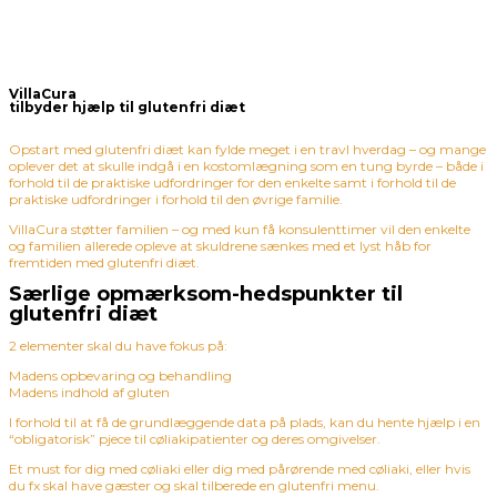
VillaCura
tilbyder hjælp til glutenfri diæt
Opstart med glutenfri diæt kan fylde meget i en travl hverdag – og mange
oplever det at skulle indgå i en kostomlægning som en tung byrde – både i
forhold til de praktiske udfordringer for den enkelte samt i forhold til de
praktiske udfordringer i forhold til den øvrige familie.
VillaCura støtter familien – og med kun få konsulenttimer vil den enkelte
og familien allerede opleve at skuldrene sænkes med et lyst håb for
fremtiden med glutenfri diæt.
Særlige opmærksom-hedspunkter til
glutenfri diæt
2 elementer skal du have fokus på:
Madens opbevaring og behandling
Madens indhold af gluten
I forhold til at få de grundlæggende data på plads, kan du hente hjælp i en
“obligatorisk” pjece til cøliakipatienter og deres omgivelser.
Et must for dig med cøliaki eller dig med pårørende med cøliaki, eller hvis
du fx skal have gæster og skal tilberede en glutenfri menu.