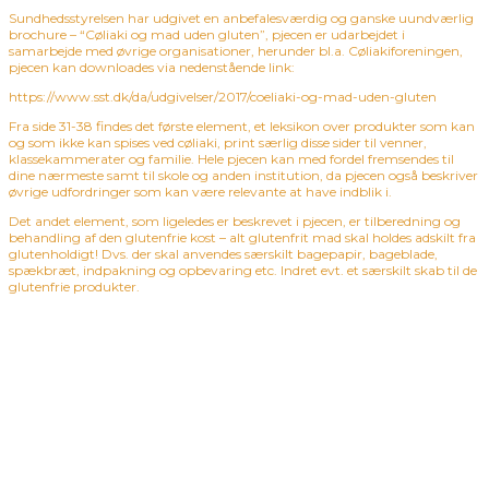
Sundhedsstyrelsen har udgivet en anbefalesværdig og ganske uundværlig
brochure – “Cøliaki og mad uden gluten”, pjecen er udarbejdet i
samarbejde med øvrige organisationer, herunder bl.a. Cøliakiforeningen,
pjecen kan downloades via nedenstående link:
https://www.sst.dk/da/udgivelser/2017/coeliaki-og-mad-uden-gluten
Fra side 31-38 findes det første element, et leksikon over produkter som kan
og som ikke kan spises ved cøliaki, print særlig disse sider til venner,
klassekammerater og familie. Hele pjecen kan med fordel fremsendes til
dine nærmeste samt til skole og anden institution, da pjecen også beskriver
øvrige udfordringer som kan være relevante at have indblik i.
Det andet element, som ligeledes er beskrevet i pjecen, er tilberedning og
behandling af den glutenfrie kost – alt glutenfrit mad skal holdes adskilt fra
glutenholdigt! Dvs. der skal anvendes særskilt bagepapir, bageblade,
spækbræt, indpakning og opbevaring etc. Indret evt. et særskilt skab til de
glutenfrie produkter.