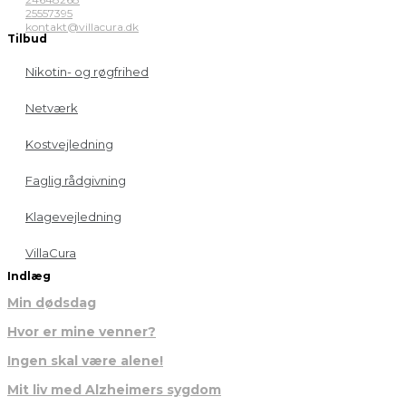
25557395
kontakt@villacura.dk
Tilbud
Nikotin- og røgfrihed
Netværk
Kostvejledning
Faglig rådgivning
Klagevejledning
VillaCura
Indlæg
Min dødsdag
Hvor er mine venner?
Ingen skal være alene!
Mit liv med Alzheimers sygdom