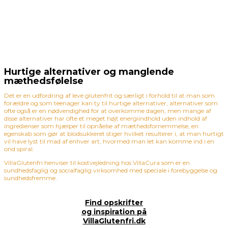
Hurtige alternativer og manglende
mæthedsfølelse
Det er en udfordring af leve glutenfrit og særligt i forhold til at man som
forældre og som teenager kan ty til hurtige alternativer, alternativer som
ofte også er en nødvendighed for at overkomme dagen, men mange af
disse alternativer har ofte et meget højt energiindhold uden indhold af
ingredienser som hjælper til opnåelse af mæthedsfornemmelse, en
egenskab som gør at blodsukkeret stiger hvilket resulterer i, at man hurtigt
vil have lyst til mad af enhver art, hvormed man let kan komme ind i en
ond spiral.
VillaGlutenfri henviser til kostvejledning hos VillaCura som er en
sundhedsfaglig og socialfaglig virksomhed med speciale i forebyggelse og
sundhedsfremme.
Find opskrifter
og inspiration på
VillaGlutenfri.dk