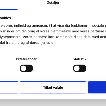
Detaljer
ookies
se vores indhold og annoncer, til at vise dig funktioner til sociale
og rygestopkurser, undervisning
oplysninger om din brug af vores hjemmeside med vores partnere i
kombinationsløsning eller specifikt/særskilt tilbud
ysepartnere. Vores partnere kan kombinere disse data med andr
et fra din brug af deres tjenester.
hjem
Præferencer
Statistik
og rygestopkurser, undervisning
kombinationsløsning eller specifikt/særskilt tilbud
Tillad valgte
ning og evt. praktisk hjælp til inddragelse
kombinationsløsning eller specifikt/særskilt tilbud