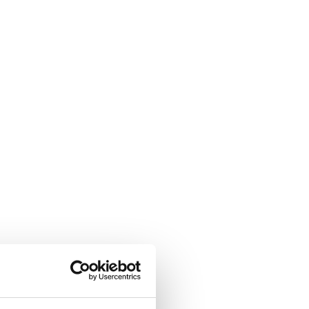
350
650