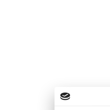
Konsulent timepris
Netværksinddragelse - Privat
Konsulent timepris
Tilføj din overskrift her
*P risen er momsfritaget da ydelsen varetages af autoriser
** Konsulent timepris. Prisen indbefatter kørsel til besøg 
Tilføj din overskrift her
Tilbud restaurationer
Glutenfri menu - Restaurationer
Konsulent timepris