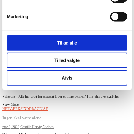
Categories
Marketing
Netværksinddragelse
Ensomhed
Alzheimer
alene
Ensomhed
Tillad alle
glemme sig selv
krise
pårørende
netværk
netværkinddragelse
sygdom
venner
ægtefælle
Tillad valgte
sorg
tilsidesætte behov
NETVÆRKSINDDRAGELSE
Afvis
Hvor er mine venner?
mar 4, 2023
Camilla Hervig Nielsen
Villacura – Alle har brug for omsorg Hvor er mine venner? Tilføj din overskrift her
View More
NETVÆRKSINDDRAGELSE
Ingen skal være alene!
mar 3, 2023
Camilla Hervig Nielsen