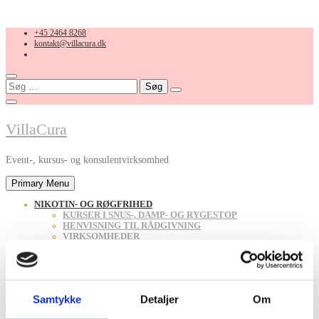
Skip
+45 2464 8268
to
kontakt@villacura.dk
content
Søg
efter:
VillaCura
Event-, kursus- og konsulentvirksomhed
Primary Menu
NIKOTIN- OG RØGFRIHED
KURSER I SNUS-, DAMP- OG RYGESTOP
HENVISNING TIL RÅDGIVNING
VIRKSOMHEDER
UDDANNELSER
INSTITUTIONER
SYGEHUSE
KLINIKKER
NETVÆRK
Samtykke
Detaljer
Om
PRIVATE
FAGPERSONALE