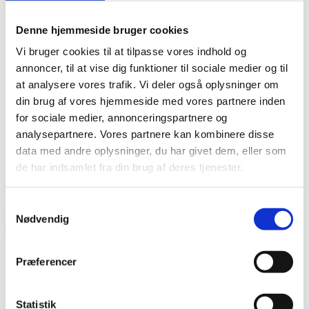
KOSTVEJLEDNING
GLUTENFRI
GLUTENFRI DIÆT – FAMILIER
Denne hjemmeside bruger cookies
GLUTENFRI MENU – SPISESTEDER
VÆGTTAB
Vi bruger cookies til at tilpasse vores indhold og
VÆGTTAB – VOKSNE
VÆGTTAB – BØRN
annoncer, til at vise dig funktioner til sociale medier og til
FAGLIG RÅDGIVNING
at analysere vores trafik. Vi deler også oplysninger om
INTERVENTION
FASTHOLDELSE AF PERSONALE
din brug af vores hjemmeside med vores partnere inden
PÅRØRENDE I SUNDHEDSVÆSENET
VIDEN TIL PÅRØRENDE
for sociale medier, annonceringspartnere og
KLAGEVEJLEDNING
analysepartnere. Vores partnere kan kombinere disse
VILLACURA
VIRKSOMHEDSPROFIL
data med andre oplysninger, du har givet dem, eller som
INDEHAVER
de har indsamlet fra din brug af deres tjenester.
KONTAKT
PRISOVERSIGT
COOKIE DECLARATION
Samtykkevalg
Kontakt
Priser
Nødvendig
Søg
efter:
Kontakt
Priser
Præferencer
+45 2464 8268
kontakt@villacura.dk
Archives
Statistik