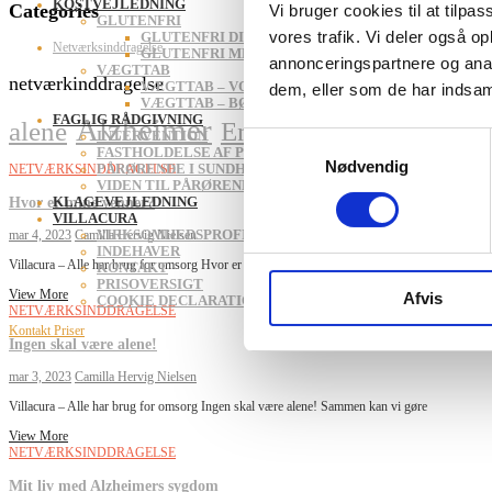
KOSTVEJLEDNING
Categories
Vi bruger cookies til at tilpas
GLUTENFRI
vores trafik. Vi deler også 
GLUTENFRI DIÆT – FAMILIER
Netværksinddragelse
GLUTENFRI MENU – SPISESTEDER
annonceringspartnere og anal
VÆGTTAB
netværkinddragelse
VÆGTTAB – VOKSNE
dem, eller som de har indsaml
VÆGTTAB – BØRN
FAGLIG RÅDGIVNING
Alzheimer
alene
Ensomhed
n
INTERVENTION
glemme sig selv
krise
Samtykkevalg
FASTHOLDELSE AF PERSONALE
Nødvendig
PÅRØRENDE I SUNDHEDSVÆSENET
NETVÆRKSINDDRAGELSE
VIDEN TIL PÅRØRENDE
Hvor er mine venner?
KLAGEVEJLEDNING
VILLACURA
VIRKSOMHEDSPROFIL
mar 4, 2023
Camilla Hervig Nielsen
INDEHAVER
Villacura – Alle har brug for omsorg Hvor er mine venner? Tilføj din overskrift her
KONTAKT
PRISOVERSIGT
View More
Afvis
COOKIE DECLARATION
NETVÆRKSINDDRAGELSE
Kontakt
Priser
Ingen skal være alene!
mar 3, 2023
Camilla Hervig Nielsen
Villacura – Alle har brug for omsorg Ingen skal være alene! Sammen kan vi gøre
View More
NETVÆRKSINDDRAGELSE
Mit liv med Alzheimers sygdom