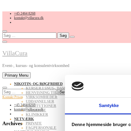
Skip
+45 2464 8268
to
kontakt@villacura.dk
content
Søg
efter:
VillaCura
Event-, kursus- og konsulentvirksomhed
Primary Menu
NIKOTIN- OG RØGFRIHED
KURSER I SNUS-, DAMP- OG RYGESTOP
Søg
HENVISNING TIL RÅDGIVNING
efter:
VIRKSOMHEDER
Kontakt
Priser
UDDANNELSER
Samtykke
+45 2464 8268
INSTITUTIONER
kontakt@villacura.dk
SYGEHUSE
KLINIKKER
NETVÆRK
Archives
PRIVATE
Denne hjemmeside bruger c
FAGPERSONALE